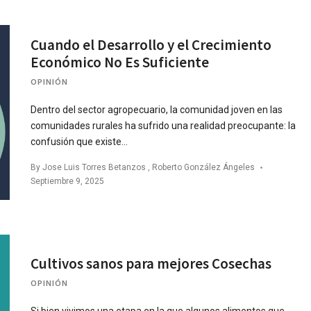
Cuando el Desarrollo y el Crecimiento
Económico No Es Suficiente
OPINIÓN
Dentro del sector agropecuario, la comunidad joven en las
comunidades rurales ha sufrido una realidad preocupante: la
confusión que existe…
By
Jose Luis Torres Betanzos
,
Roberto González Ángeles
Septiembre 9, 2025
Cultivos sanos para mejores Cosechas
OPINIÓN
Si bien vivimos una etapa en la que algunos alimentos que