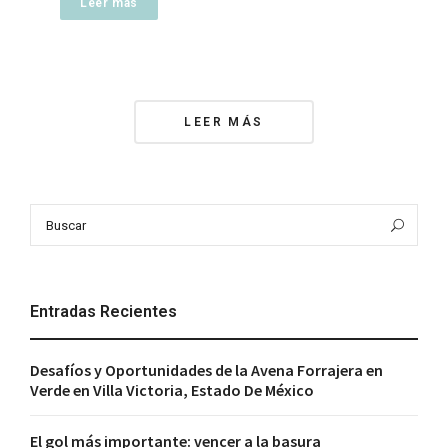
Leer más
Posts
LEER MÁS
Navigation
Search
Bus
for:
Entradas Recientes
Desafíos y Oportunidades de la Avena Forrajera en
Verde en Villa Victoria, Estado De México
El gol más importante: vencer a la basura